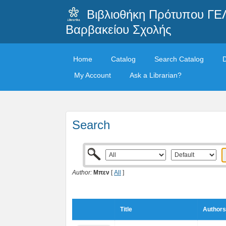
Βιβλιοθήκη Πρότυπου ΓΕ
Βαρβακείου Σχολής
Home
Catalog
Search Catalog
My Account
Ask a Librarian?
Search
Author:
Μπεν
[
All
]
Title
Authors