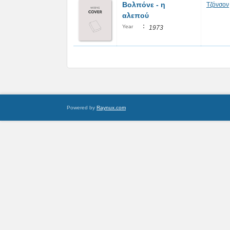
Βολπόνε - η
Τζόνσον
αλεπού
:
Year
1973
Powered by
Raynux.com