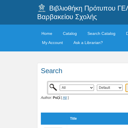
Βιβλιοθήκη Πρότυπου ΓΕ
Βαρβακείου Σχολής
Home
Catalog
Search Catalog
My Account
Ask a Librarian?
Search
Author:
Ροζέ
[
All
]
Title